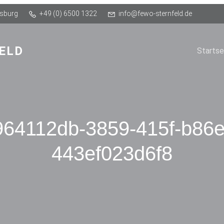
Osburg
+49 (0) 6500 1322
info@fewo-sternfeld.de
ELD
Startse
964112db-3859-415f-b86e
443ef023d6f8