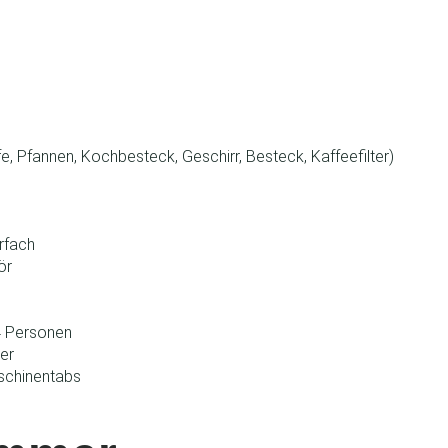
e, Pfannen, Kochbesteck, Geschirr, Besteck, Kaffeefilter)
rfach
ör
 4 Personen
er
schinentabs