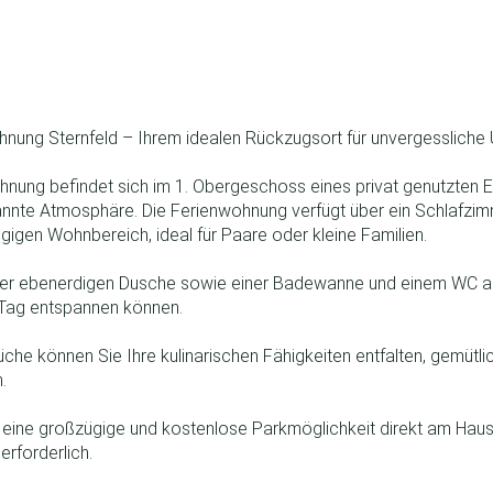
nung Sternfeld – Ihrem idealen Rückzugsort für unvergessliche 
ung befindet sich im 1. Obergeschoss eines privat genutzten Ei
annte Atmosphäre. Die Ferienwohnung verfügt über ein Schlafzim
gigen Wohnbereich, ideal für Paare oder kleine Familien.
ner ebenerdigen Dusche sowie einer Badewanne und einem WC au
 Tag entspannen können.
üche können Sie Ihre kulinarischen Fähigkeiten entfalten, gemütl
.
n eine großzügige und kostenlose Parkmöglichkeit direkt am Haus
erforderlich.