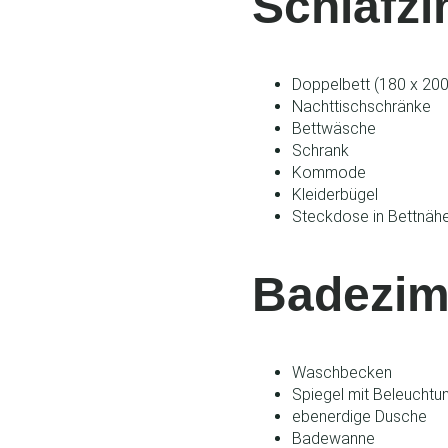
Schlafz
Doppelbett (180 x 20
Nachttischschränke
Bettwäsche
Schrank
Kommode
Kleiderbügel
Steckdose in Bettnäh
Badezi
Waschbecken
Spiegel mit Beleuchtu
ebenerdige Dusche
Badewanne