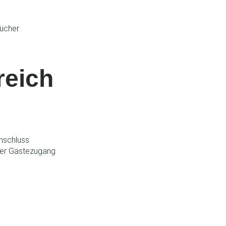
ücher
eich
Anschluss
ber Gästezugang