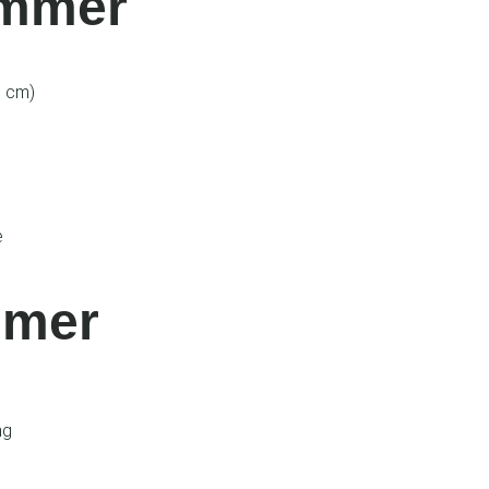
immer
0 cm)
e
mmer
ng