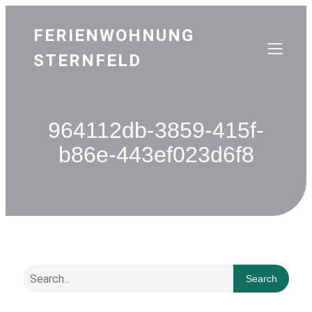
FERIENWOHNUNG
STERNFELD
964112db-3859-415f-
b86e-443ef023d6f8
Search