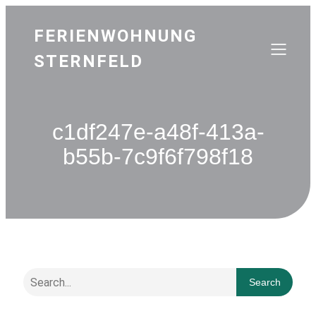
FERIENWOHNUNG
STERNFELD
c1df247e-a48f-413a-
b55b-7c9f6f798f18
Search