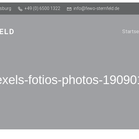
Osburg
+49 (0) 6500 1322
info@fewo-sternfeld.de
ELD
Startse
exels-fotios-photos-19090